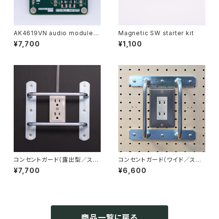
AK4619VN audio module
Magnetic SW starter kit
(2x2)
¥7,700
¥1,100
コンセントガード（露出型／スチ
コンセントガード（ワイド／スチ
ール）
ール）
¥7,700
¥6,600
商品一覧に戻る