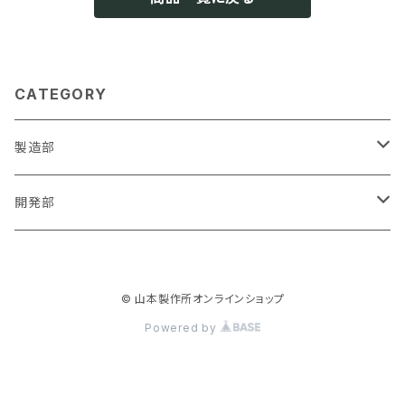
CATEGORY
製造部
コンセントガード
開発部
端材
開発ボード
© 山本製作所オンラインショップ
Powered by