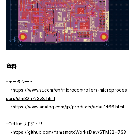
資料
・データシート
・
https://www.st.com/en/microcontrollers-microproces
sors/stm32h7s3z8.html
・
https://www.analog.com/jp/products/adau1466.html
・GitHubリポジトリ
・
https://github.com/YamamotoWorksDev/STM32H7S3_