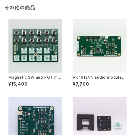
その他の商品
Magnetic SW and POT mo
AK4619VN audio module (1
dule
x4)
¥15,400
¥7,700