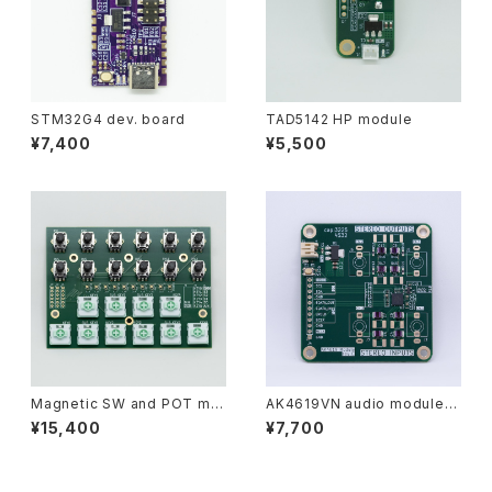
STM32G4 dev. board
TAD5142 HP module
¥7,400
¥5,500
Magnetic SW and POT mo
AK4619VN audio module
dule
(2x2)
¥15,400
¥7,700